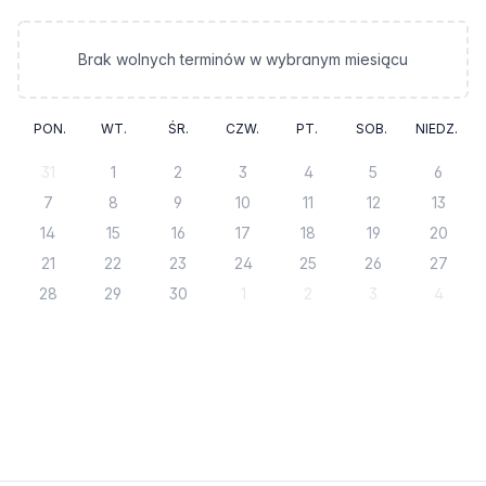
Brak wolnych terminów
w wybranym miesiącu
PON.
WT.
ŚR.
CZW.
PT.
SOB.
NIEDZ.
31
1
2
3
4
5
6
7
8
9
10
11
12
13
14
15
16
17
18
19
20
21
22
23
24
25
26
27
28
29
30
1
2
3
4