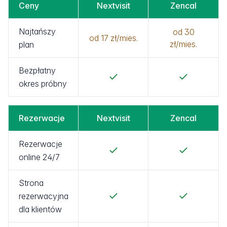
Ceny
Nextvisit
Zencal
Najtańszy
od 30
od 17 zł/mies.
zł/mies.
plan
Bezpłatny
okres próbny
Rezerwacje
Nextvisit
Zencal
Rezerwacje
online 24/7
Strona
rezerwacyjna
dla klientów