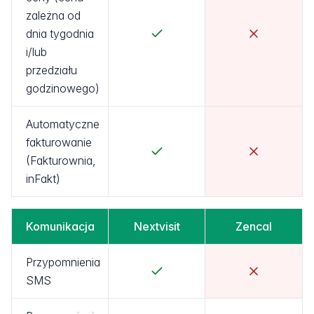
zależna od
dnia tygodnia
i/lub
przedziału
godzinowego)
Automatyczne
fakturowanie
(Fakturownia,
inFakt)
Komunikacja
Nextvisit
Zencal
Przypomnienia
SMS