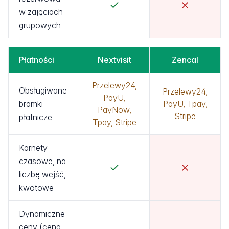
w zajęciach
grupowych
Płatności
Nextvisit
Zencal
Przelewy24,
Obsługiwane
Przelewy24,
PayU,
bramki
PayU, Tpay,
PayNow,
Stripe
płatnicze
Tpay, Stripe
Karnety
czasowe, na
liczbę wejść,
kwotowe
Dynamiczne
ceny (cena