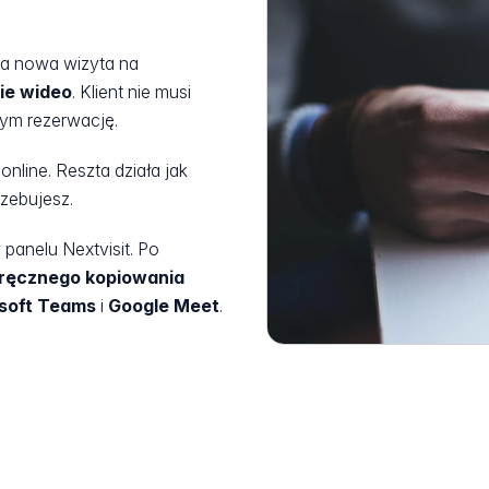
żda nowa wizyta na
ie wideo
. Klient nie musi
cym rezerwację.
online. Reszta działa jak
rzebujesz.
anelu Nextvisit. Po
ręcznego kopiowania
soft Teams
i
Google Meet
.