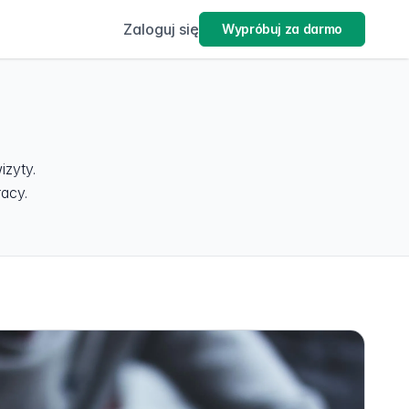
Zaloguj się
Wypróbuj za darmo
izyty.
racy.