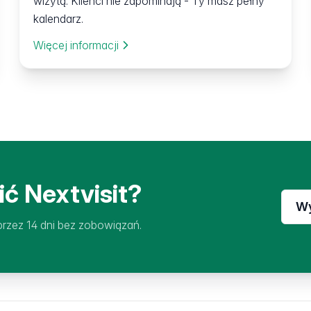
wizytą. Klienci nie zapominają - Ty masz pełny
kalendarz.
Więcej informacji
ć Nextvisit?
Wy
rzez 14 dni bez zobowiązań.