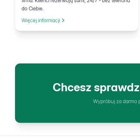
firma. Klienci rezerwują sami, 24/7 - bez telefonu
do Ciebie.
Więcej informacji
Chcesz sprawdzi
Wypróbuj za darmo p