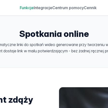
Funkcje
Integracje
Centrum pomocy
Cennik
Spotkania online
atyczne linki do spotkań wideo generowane przy tworzeniu w
nt dostaje link w mailu potwierdzającym - bez żadnej ręcznej p
nt zdąży