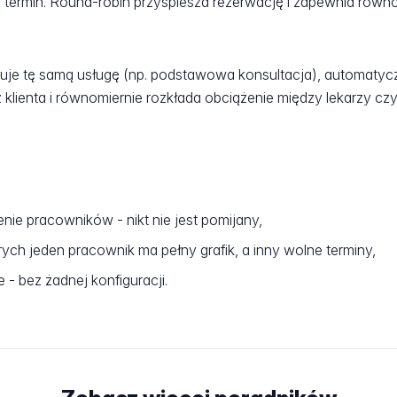
 termin. Round-robin przyspiesza rezerwację i zapewnia równo
ruje tę samą usługę (np. podstawowa konsultacja), automatycz
klienta i równomiernie rozkłada obciążenie między lekarzy cz
ie pracowników - nikt nie jest pomijany,
órych jeden pracownik ma pełny grafik, a inny wolne terminy,
 - bez żadnej konfiguracji.