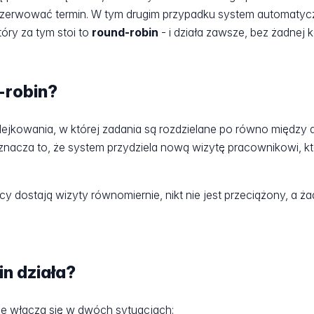
ezerwować termin. W tym drugim przypadku system automatycz
óry za tym stoi to
round-robin
- i działa zawsze, bez żadnej k
-robin?
lejkowania, w której zadania są rozdzielane po równo międ
znacza to, że system przydziela nową wizytę pracownikowi, k
cy dostają wizyty równomiernie, nikt nie jest przeciążony, a ża
n działa?
ie włącza się w dwóch sytuacjach: