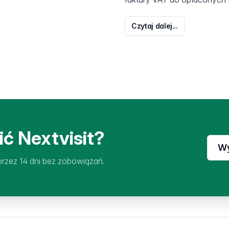
Czytaj dalej...
ć Nextvisit?
Wy
rzez 14 dni bez zobowiązań.