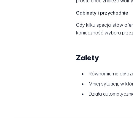
prostu chcą znaleźć wolny
Gabinety i przychodnie
Gdy kilku specjalistów ofe
konieczność wyboru przez 
Zalety
Równomierne obłożen
Mniej sytuacji, w kt
Działa automatycznie