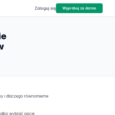
Zaloguj się
Wypróbuj za darmo
ie
w
oby i dlaczego równomierne
 albo wybrać opcję