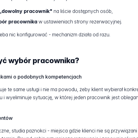
„dowolny pracownik"
na liście dostępnych osób,
bór pracownika
w ustawieniach strony rezerwacyjnej.
eba nic konfigurować - mechanizm działa od razu.
ryć wybór pracownika?
nikami o podobnych kompetencjach
uje te same usługi i nie ma powodu, żeby klient wybierał konk
u i wyeliminuje sytuację, w której jeden pracownik jest oblega
ientów
zne, studia paznokci - miejsca gdzie klienci nie są przywiązan