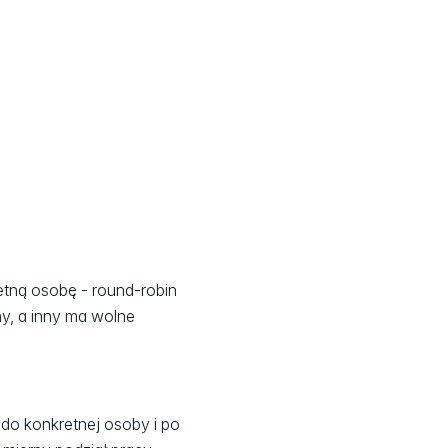
retną osobę - round-robin
ny, a inny ma wolne
i do konkretnej osoby i po