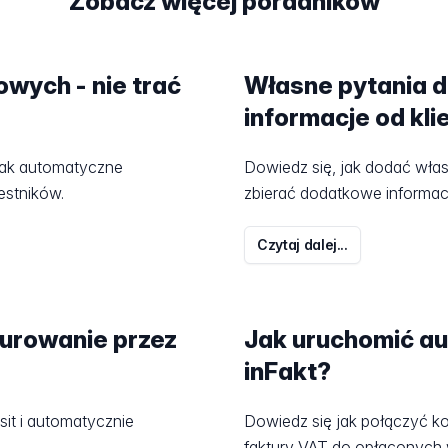
Zobacz więcej poradników
wych - nie trać
Własne pytania do
informacje od kl
i jak automatyczne
Dowiedz się, jak dodać włas
estników.
zbierać dodatkowe informacj
Czytaj dalej...
urowanie przez
Jak uruchomić a
inFakt?
sit i automatycznie
Dowiedz się jak połączyć ko
faktury VAT do opłaconych w