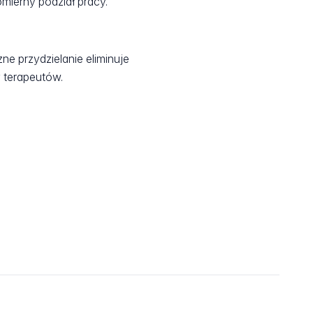
mierny podział pracy.
ne przydzielanie eliminuje
y terapeutów.