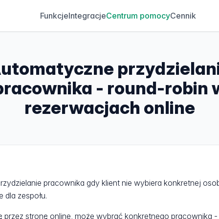
Funkcje
Integracje
Centrum pomocy
Cennik
utomatyczne przydzielan
pracownika - round-robin 
rezerwacjach online
rzydzielanie pracownika gdy klient nie wybiera konkretnej os
e dla zespołu.
tę przez stronę online, może wybrać konkretnego pracownika -