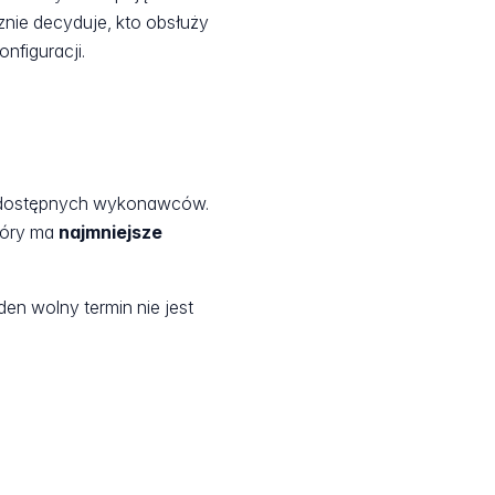
nie decyduje, kto obsłuży
onfiguracji.
zy dostępnych wykonawców.
tóry ma
najmniejsze
den wolny termin nie jest