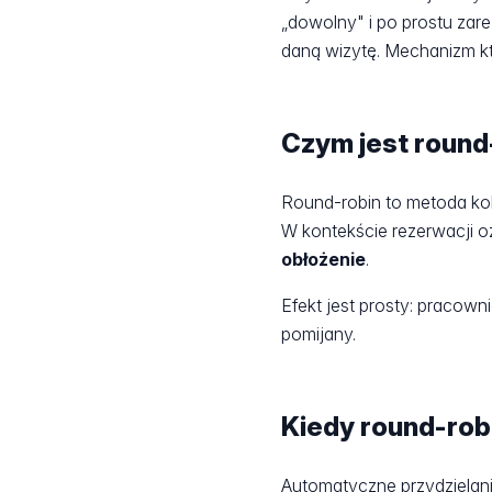
„dowolny" i po prostu zar
daną wizytę. Mechanizm kt
Czym jest round
Round-robin to metoda ko
W kontekście rezerwacji o
obłożenie
.
Efekt jest prosty: pracowni
pomijany.
Kiedy round-robi
Automatyczne przydzielan